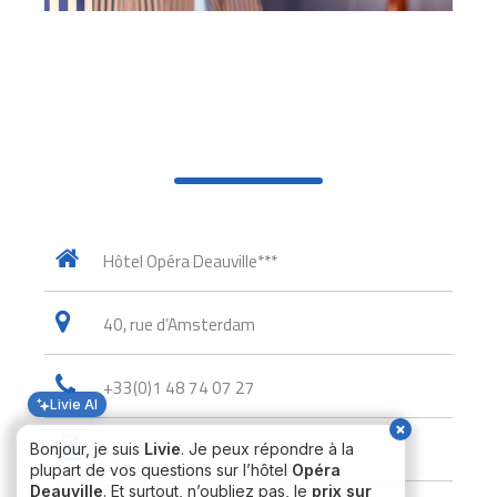
Hôtel Opéra Deauville***
40, rue d’Amsterdam
+33(0)1 48 74 07 27
Livie AI
Bonjour, je suis
Livie
. Je peux répondre à la
+33(0)1 42 81 08 00
plupart de vos questions sur l’hôtel
Opéra
Deauville
. Et surtout, n’oubliez pas, le
prix sur
notre site officiel
est
toujours le moins cher
!